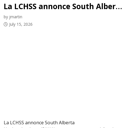
La LCHSS annonce South Alberta Hockey Academy (SAHA) comme programme hôte du tout premier Championnat national masculin M18 de 2027
by jmartin
July 15, 2026
La LCHSS annonce South Alberta