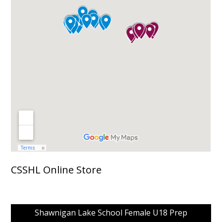
CSSHL Online Store
Shawnigan Lake School Female U18 Prep