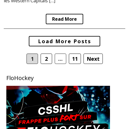
les Western Capitals […]
Read More
Posts
Load More Posts
navigation
1
2
…
11
Next
FloHockey